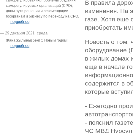
саморегулирования, проблемы создания
В правила доро
саморегулируемых организаций (СРО),
изменения. На 
даны пути решения и рекомендации
госорганам и бизнесу по переходу на СРО.
газе. Хотя еще 
подробнее
приобретать име
— 29 декабря 2021, среда
Жаңа жылыңызбен! С Новым годом!
Новость о том,
подробнее
оборудование (Г
в жилых домах 
еще в начале г
информационном
содержится в о
которые вступил
- Ежегодно прои
автотранспортом
- пояснил газет
ЧС МВД Нурсулт