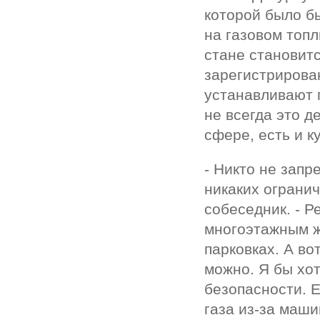
которой было бы
на газовом топл
стане становит
зарегистрирован
устанавливают 
не всегда это 
сфере, есть и к
- Никто не запр
никаких ограни
собеседник. - Р
многоэтажным ж
парковках. А во
можно. Я бы хот
безопасности. Е
газа из-за маши