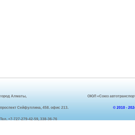
г
ород Алматы,
ОЮЛ «Союз автотранспорт
проспект
Сейфуллина
, 458. офис 213.
© 2010 - 20
Тел. +7-727-279-42-59, 338-36-76