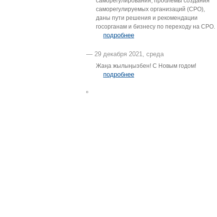
саморегулирования, проблемы создания
саморегулируемых организаций (СРО),
даны пути решения и рекомендации
госорганам и бизнесу по переходу на СРО.
подробнее
— 29 декабря 2021, среда
Жаңа жылыңызбен! С Новым годом!
подробнее