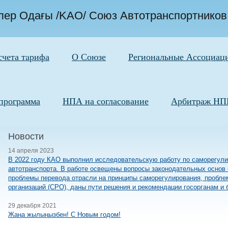
ілер Одағы /KAO/ Союз Автотранспортников
счета тaрифа
О Союзе
Региональные Ассоциац
программа
НПА на согласование
Арбитраж НПП
Новости
14 апреля 2023
В 2022 году КАО выполнил исследовательскую работу по саморегули
автотранспорта. В работе освещены вопросы законодательных основ 
проблемы перевода отрасли на принципы саморегулирования, пробл
организаций (СРО), даны пути решения и рекомендации госорганам и 
29 декабря 2021
Жаңа жылыңызбен! С Новым годом!