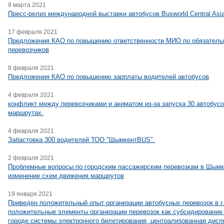
9 марта 2021
Пресс-релиз международной выставки автобусов Busworld Central Asia
17 февраля 2021
Предложения КАО по повышению ответственности МИО по обязатель
перевозчиков
8 февраля 2021
Предложения КАО по повышению зарплаты водителей автобусов
4 февраля 2021
конфликт между перевозчиками и акиматом из-за запуска 30 автобусо
маршрутах.
4 февраля 2021
Забастовка 300 водителей ТОО "ШымкентBUS".
2 февраля 2021
Проблемные вопросы по городским пассажирским перевозкам в Шымке
изменение схем движения маршрутов
19 января 2021
Приведен положительный опыт организации автобусных перевозок в г
положительные элементы организации перевозок как субсидирование
городе системы электронного билетирования, централизованная дисп