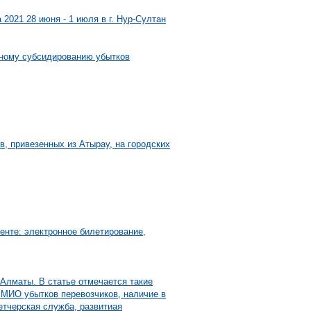
 2021 28 июня - 1 июля в г. Нур-Султан
ному субсидированию убытков
в, привезенных из Атырау, на городских
нте: электронное билетирование,
.Алматы. В статье отмечается такие
 МИО убытков перевозчиков, наличие в
етчерская служба, развитиая