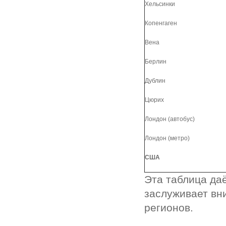
Хельсинки
Копенгаген
Вена
Берлин
Дублин
Цюрих
Лондон (автобус)
Лондон (метро)
США
Эта таблица даё
заслуживает вн
регионов.