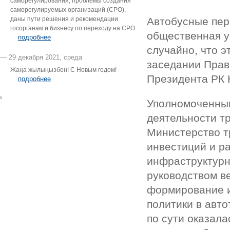
саморегулирования, проблемы создания
саморегулируемых организаций (СРО),
даны пути решения и рекомендации
Автобусные пер
госорганам и бизнесу по переходу на СРО.
общественная у
подробнее
случайно, что 
— 29 декабря 2021, среда
заседании Прави
Жаңа жылыңызбен! С Новым годом!
Президента РК К
подробнее
Уполномоченным
деятельности т
Министерство т
инвестиций и р
инфраструктурн
руководством в
формирование и
политики в авто
по сути оказал