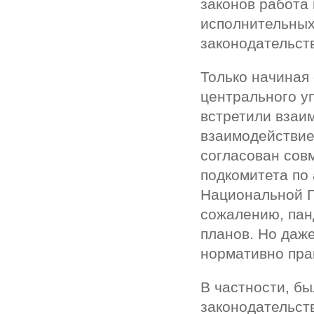
законов работа
исполнительных
законодательст
Только начиная 
центрального у
встретили взаи
взаимодействие
согласован сов
подкомитета по 
Национальной П
сожалению, пан
планов. Но даже
нормативно пра
В частности, б
законодательст