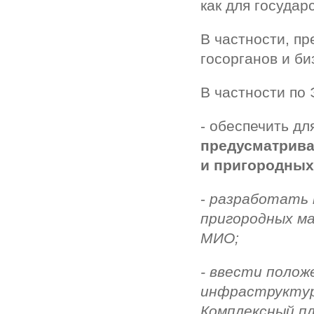
как для государ
В частности, п
госорганов и б
В частности по
- обеспечить дл
предусматрива
и пригородных
-
разработать 
пригородных м
МИО;
- ввести полож
инфраструктурн
Комплексный пл