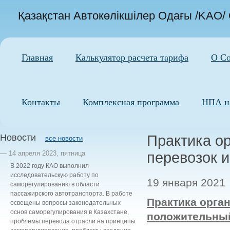
Қазақстан Автокөлікшілер Одағы /KAO/
Главная
Калькулятор расчета тaрифа
О С
Контакты
Комплексная программа
НПА на
Новости
Практика о
все новости
— 14 апреля 2023, пятница
перевозок 
В 2022 году КАО выполнил
исследовательскую работу по
19 января 2021
саморегулированию в области
пассажирского автотранспорта. В работе
Практика орга
освещены вопросы законодательных
основ саморегулирования в Казахстане,
положительный
проблемы перевода отрасли на принципы