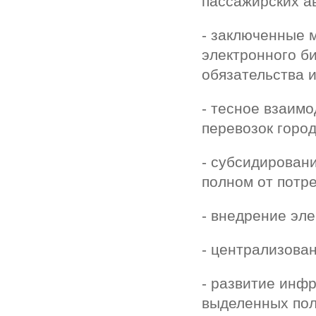
пассажирских а
- заключенные 
электронного б
обязательства и
- тесное взаим
перевозок горо
- субсидирован
полном от потр
- внедрение эл
- централизова
- развитие инф
выделенных пол