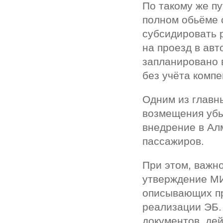
По такому же пу
полном обьёме
субсидировать 
на проезд в авт
запланировано 
без учёта компе
Одним из главн
возмещения убы
внедрение в Ал
пассажиров.
При этом, важн
утверждение МИ
описывающих пр
реализации ЭБ.
документов, де