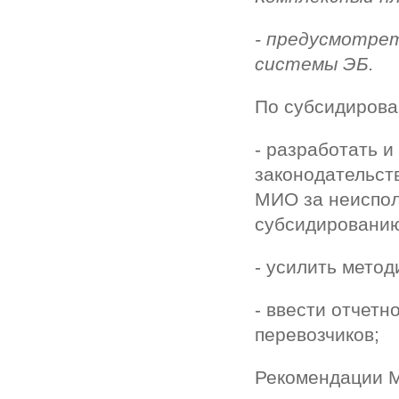
- предусмотре
системы ЭБ.
По субсидирова
- разработать 
законодательст
МИО за неиспол
субсидировани
- усилить мето
- ввести отчет
перевозчиков;
Рекомендации 